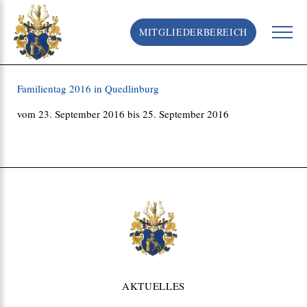
S
k
MITGLIEDERBEREICH
i
p
t
o
Familientag 2016 in Quedlinburg
c
o
vom 23. September 2016 bis 25. September 2016
n
t
e
n
t
AKTUELLES