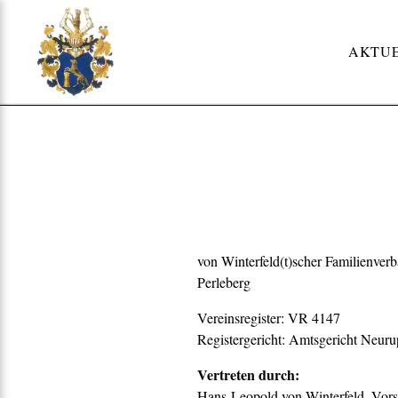
Skip
to
AKTU
content
von Winterfeld(t)scher Familienverb
Perleberg
Vereinsregister: VR 4147
Registergericht: Amtsgericht Neuru
Vertreten durch:
Hans-Leopold von Winterfeld, Vors