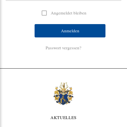
Angemeldet bleiben
Passwort vergessen?
A
lt
e
r
n
at
i
v
e:
AKTUELLES