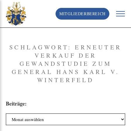
S
k
MITGLIEDERBEREICH
i
p
t
o
c
SCHLAGWORT:
ERNEUTER
o
VERKAUF DER
n
t
GEWANDSTUDIE ZUM
e
GENERAL HANS KARL V.
n
WINTERFELD
t
Beiträge:
B
e
i