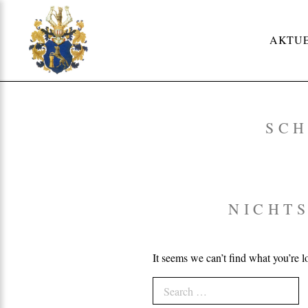
Skip
to
AKTU
content
SC
NICHT
It seems we can’t find what you’re l