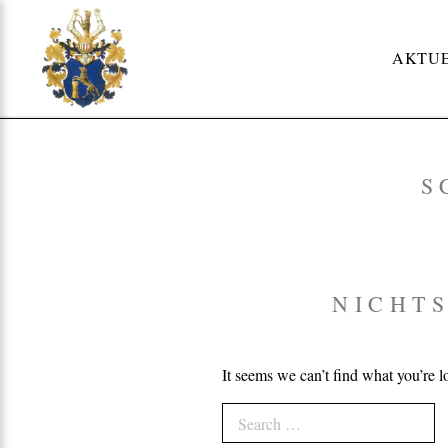
Skip
to
AKTU
content
S
NICHT
It seems we can’t find what you’re l