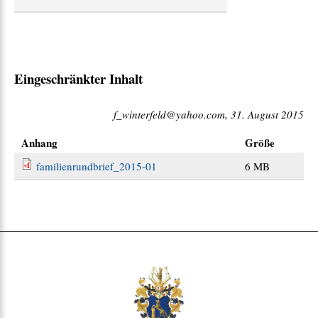
:
Eingeschränkter Inhalt
f_winterfeld@yahoo.com, 31. August 2015
Anhang
Größe
familienrundbrief_2015-01
6 MB