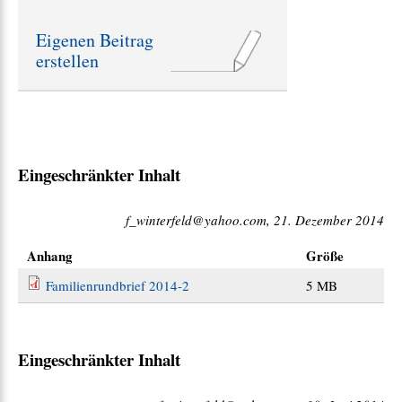
r
ä
Eigenen Beitrag
g
erstellen
e
:
Eingeschränkter Inhalt
f_winterfeld@yahoo.com, 21. Dezember 2014
Anhang
Größe
Familienrundbrief 2014-2
5 MB
Eingeschränkter Inhalt