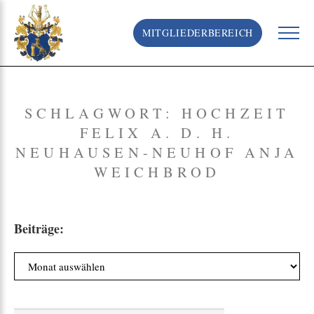
S
k
MITGLIEDERBEREICH
i
p
t
o
c
SCHLAGWORT:
HOCHZEIT
o
FELIX A. D. H.
n
t
NEUHAUSEN-NEUHOF ANJA
e
WEICHBROD
n
t
Beiträge:
B
e
i
t