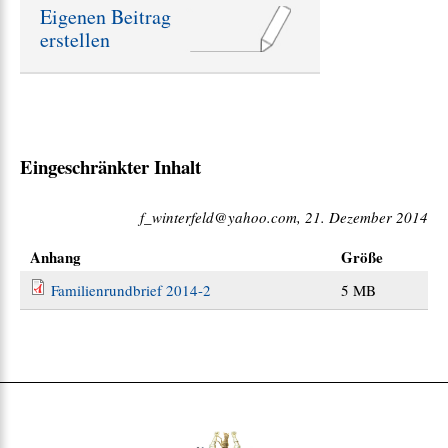
ä
Eigenen Beitrag
g
erstellen
e
:
Eingeschränkter Inhalt
f_winterfeld@yahoo.com, 21. Dezember 2014
Anhang
Größe
Familienrundbrief 2014-2
5 MB