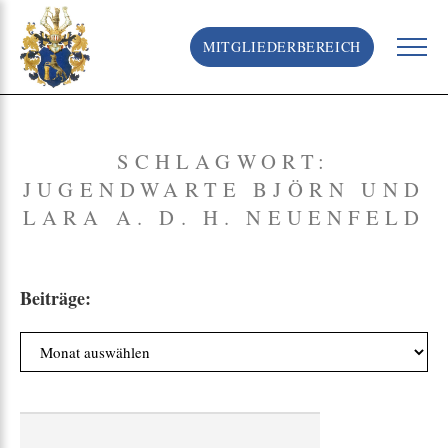
S
k
MITGLIEDERBEREICH
i
p
t
o
c
SCHLAGWORT:
o
JUGENDWARTE BJÖRN UND
n
t
LARA A. D. H. NEUENFELD
e
n
t
Beiträge:
B
e
i
t
r