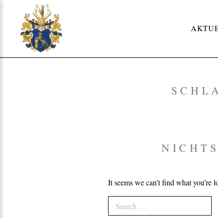
Skip
to
AKTU
content
SCHL
NICHT
It seems we can’t find what you’re l