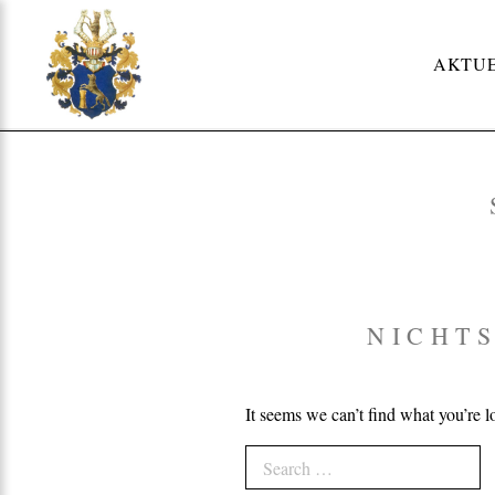
Skip
to
AKTU
content
NICHT
It seems we can’t find what you’re l