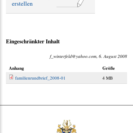
erstellen
e
:
Eingeschränkter Inhalt
f_winterfeld@yahoo.com, 6. August 2008
Anhang
Größe
familienrundbrief_2008-01
4 MB