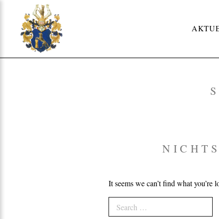
Skip
to
AKTU
content
NICHT
It seems we can’t find what you’re l