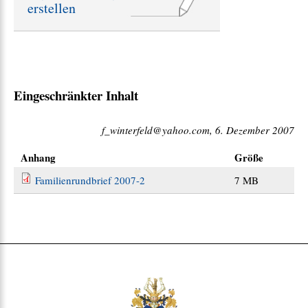
erstellen
e
:
Eingeschränkter Inhalt
f_winterfeld@yahoo.com, 6. Dezember 2007
Anhang
Größe
Familienrundbrief 2007-2
7 MB